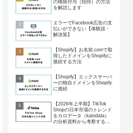
の権限付与（招待）の方法
を解説します
エラーでFacebook広告の支
払いができない【体験談・
解決策】
【Shopify】お名前.comで取
得したドメインをShopifyに
接続する方法
【Shopify】エックスサーバ
ーの独自ドメインをShopify
に接続
【2026年上半期】TIkTok
Shopの日本市場のトレンド
をカロデータ（kalodata）
の分析資料から考察する
（2025年11月〜2026年6