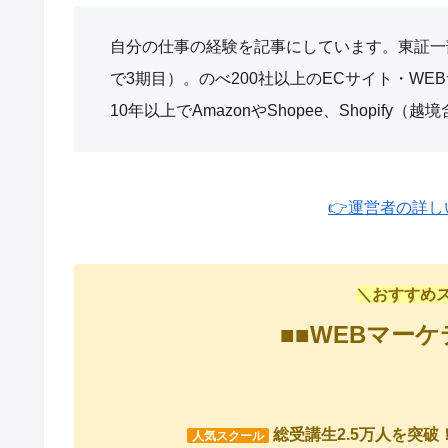
自分の仕事の経験を記事にしています。東証一部
で3期目）。のべ200社以上のECサイト・W
10年以上でAmazonやShopee、Shopif
👉運営者の詳
＼おすすめス
■■WEBマー
総受講生2.5万人を突破
人気スクール