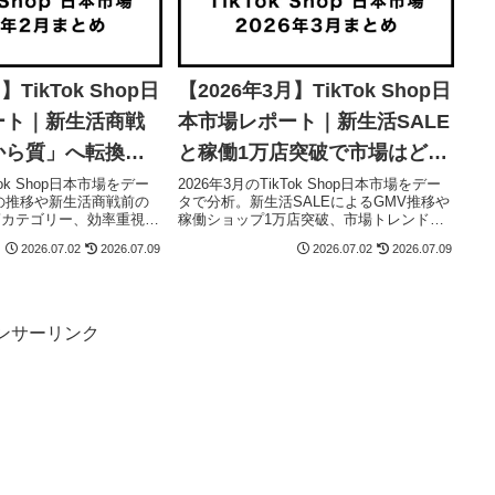
】TikTok Shop日
【2026年3月】TikTok Shop日
ート｜新生活商戦
本市場レポート｜新生活SALE
から質」へ転換し
と稼働1万店突破で市場はどう
変わった？
Tok Shop日本市場をデー
2026年3月のTikTok Shop日本市場をデー
の推移や新生活商戦前の
タで分析。新生活SALEによるGMV推移や
筋カテゴリー、効率重視の
稼働ショップ1万店突破、市場トレンド、
月商戦に向けた販売戦略
売れ筋カテゴリー、4月以降の販売戦略ま
2026.07.02
2026.07.09
2026.07.02
2026.07.09
ます。
で詳しく解説します。
ンサーリンク