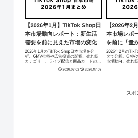
【2026年1月】TikTok Shop日
【2026年2月
本市場動向レポート：新生活
本市場レポ
需要を前に見えた市場の変化
を前に「量
た1か月
2026年1月のTikTok Shop日本市場を分
2026年2月のTik
析。GMV推移や広告投資の影響、売れ筋
タで分析。GMV
カテゴリー、ライブ配信と商品カードの使
市場動向、売れ
い分け、新生活商戦に向けた販売戦略を解
運用トレンド、3
2026.07.02
2026.07.09
説します。
を詳しく解説し
スポ