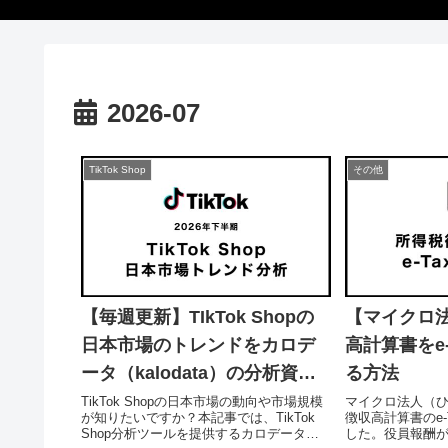
2026-07
TikTok Shop
その他
【毎週更新】TIkTok Shopの
【マイクロ
日本市場のトレンドをカロデ
高計算書をe
ータ（kalodata）の分析資料
る方法
から考察する（2026年7月〜12
TikTok Shopの日本市場の動向や市場規模
マイクロ法人（
が知りたいですか？本記事では、TikTok
徴収高計算書のe-
月）
Shop分析ツールを提供するカロデータ
した。役員報酬が