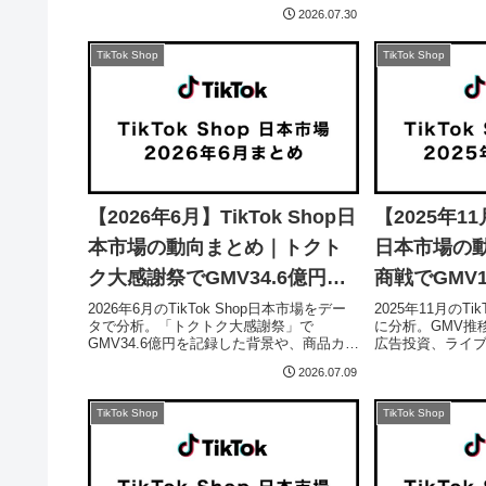
（kalodata）の資料をもとに、筆者が
は必須です。fre
2026.07.30
TikTok Shopの日本市場を分析します。
やすい「人員」
介します。
TikTok Shop
TikTok Shop
【2026年6月】TikTok Shop日
【2025年11月
本市場の動向まとめ｜トクト
日本市場の
ク大感謝祭でGMV34.6億円突
商戦でGMV
破
2026年6月のTikTok Shop日本市場をデー
2025年11月のTi
タで分析。「トクトク大感謝祭」で
に分析。GMV推
GMV34.6億円を記録した背景や、商品カー
広告投資、ライ
ド・ライブ配信・動画の販売チャネルの違
の販売比率の変
2026.07.09
い、売れ筋カテゴリーや今後の運用ポイン
レンドと運用戦
トを解説します。
です。
TikTok Shop
TikTok Shop