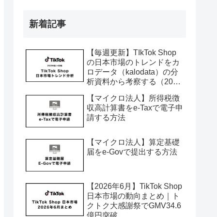
月）
新着記事
【毎週更新】TIkTok Shop
の日本市場のトレンドをカ
ロデータ（kalodata）の分
析資料から考察する（2026
年7月〜12月）
【マイクロ法人】所得税徴
収高計算書をe-Taxで電子申
請する方法
【マイクロ法人】算定基礎
届をe-Govで提出する方法
【2026年6月】TikTok Shop
日本市場の動向まとめ｜ト
クトク大感謝祭でGMV34.6
億円突破