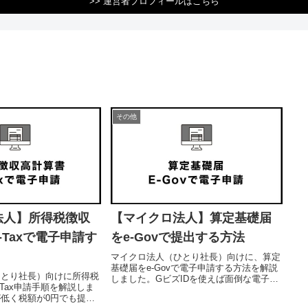
>> 運営者プロフィールはこちら
その他
法人】所得税徴収
【マイクロ法人】算定基礎届
-Taxで電子申請す
をe-Govで提出する方法
マイクロ法人（ひとり社長）向けに、算定
基礎届をe-Govで電子申請する方法を解説
ひとり社長）向けに所得税
しました。GビズIDを使えば面倒な電子証
Tax申請手順を解説しま
明書は不要です。freee等の会計ソフトから
低く税額が0円でも提出
情報を転記する手順を画像付きで紹介しま