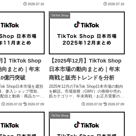
eeから情報を転記し、迷い
す。
2026.07.16
2026.07.16
欄の注意点も画像付きで紹
TikTok Shop
】TikTok Shop
【2025年12月】TikTok Shop
動向まとめ｜年末
日本市場の動向まとめ｜年末
10億円突破
商戦と販売トレンドを分析
kTok Shop日本市場を週別
2025年12月のTikTok Shop日本市場の動向
移、参入ショップ増加、
を解説。市場規模（GMV）の推移や売れ
ブ配信と動画・商品カード
筋カテゴリー、年末商戦・お正月需要の変
化を解説し、年末商戦のト
化、商品カード経由の販売トレンドをデー
2026.07.02
2026.07.09
2026.07.02
2026.07.09
略をまとめた市場レポート
タをもとに分かりやすくまとめています。
TikTok Shop